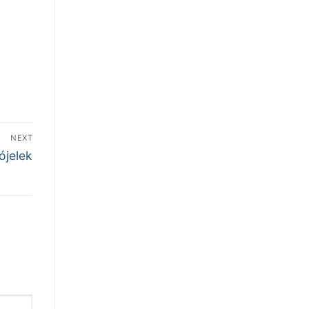
NEXT
ójelek