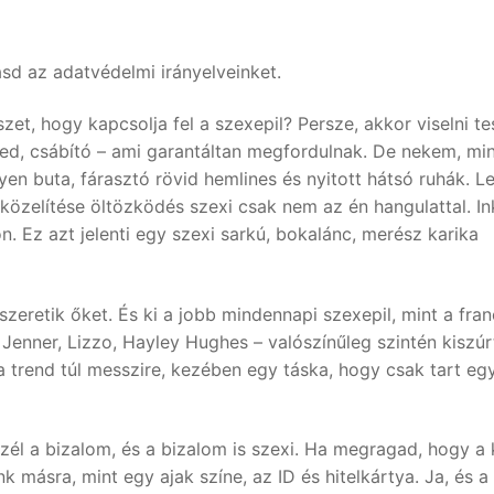
ásd az adatvédelmi irányelveinket.
t, hogy kapcsolja fel a szexepil? Persze, akkor viselni te
zed, csábító – ami garantáltan megfordulnak. De nekem, mi
en buta, fárasztó rövid hemlines és nyitott hátsó ruhák. Le
özelítése öltözködés szexi csak nem az én hangulattal. I
. Ez azt jelenti egy szexi sarkú, bokalánc, merész karika
szeretik őket. És ki a jobb mindennapi szexepil, mint a fran
 Jenner, Lizzo, Hayley Hughes – valószínűleg szintén kiszúr
a trend túl messzire, kezében egy táska, hogy csak tart eg
él a bizalom, és a bizalom is szexi. Ha megragad, hogy a 
 másra, mint egy ajak színe, az ID és hitelkártya. Ja, és a