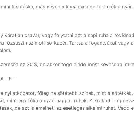
 mini kézitáska, más néven a legszexisebb tartozék a nyár.
y váratlan csavar, vagy folytatni azt a napi ruha a rövidna
uha rózsaszín szín oh-so-kacér. Tartsa a fogantyúkat vagy a
elem.
szeresen ez 30 $, de akkor fogd eladó most kevesebb, mint
ROUTFIT
 nyilatkozatot, főleg ha sötétebb színek, mint a sötétkék, 
át, mint egy fólia a nyári nappali ruhák. A krokodil impres
ttesek, de azt is emelheti az esetleges alkalmi ruhát. Vedd e