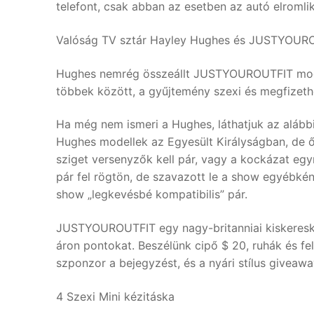
telefont, csak abban az esetben az autó elromlik
Valóság TV sztár Hayley Hughes és JUSTYOUR
Hughes nemrég összeállt JUSTYOUROUTFIT modell
többek között, a gyűjtemény szexi és megfizeth
Ha még nem ismeri a Hughes, láthatjuk az alább
Hughes modellek az Egyesült Királyságban, de ő 
sziget versenyzők kell pár, vagy a kockázat eg
pár fel rögtön, de szavazott le a show egyébként
show „legkevésbé kompatibilis” pár.
JUSTYOUROUTFIT egy nagy-britanniai kiskeresked
áron pontokat. Beszélünk cipő $ 20, ruhák és f
szponzor a bejegyzést, és a nyári stílus give
4 Szexi Mini kézitáska