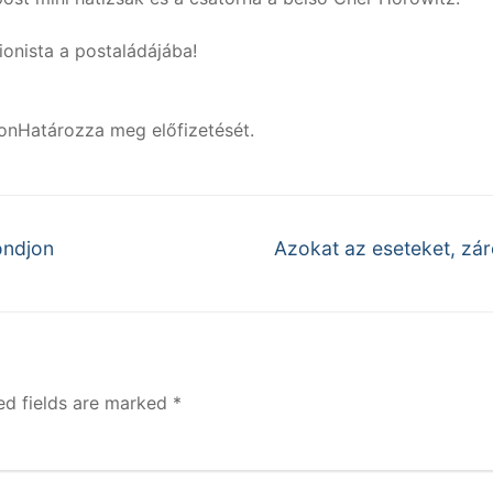
onista a postaládájába!
onHatározza meg előfizetését.
Next
ondjon
Azokat az eseteket, zár
post:
ed fields are marked
*