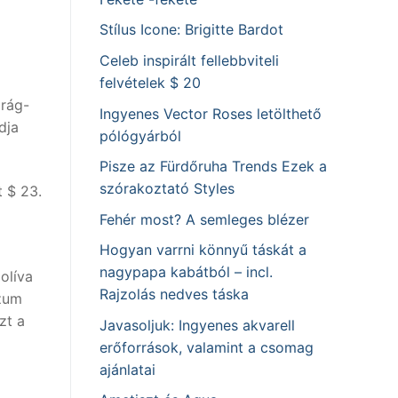
Stílus Icone: Brigitte Bardot
Celeb inspirált fellebbviteli
felvételek $ 20
drág-
Ingyenes Vector Roses letölthető
dja
pólógyárból
Pisze az Fürdőruha Trends Ezek a
szórakoztató Styles
 $ 23.
Fehér most? A semleges blézer
Hogyan varrni könnyű táskát a
nagypapa kabátból – incl.
olíva
Rajzolás nedves táska
szum
zt a
Javasoljuk: Ingyenes akvarell
erőforrások, valamint a csomag
ajánlatai