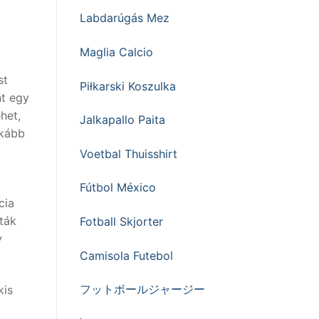
Labdarúgás Mez
Maglia Calcio
st
Piłkarski Koszulka
nt egy
het,
Jalkapallo Paita
nkább
Voetbal Thuisshirt
Fútbol México
cia
ták
Fotball Skjorter
y
Camisola Futebol
フットボールジャージー
kis