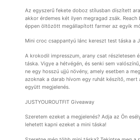
Az egyszerű fekete doboz stílusban díszített ar
akkor érdemes két ilyen megragad zsák. Reach be
éppen öltözött megállapított farmer az egyik m
Mini croc csappantyú lánc kereszt test táska
A krokodil impresszum, arany csat részletesen é
táska. Vigye a hétvégén, és senki sem valószínű
ne egy hosszú ujjú növény, amely esetben a megf
azoknak a darab hívom egy ruhát készítő, mert
együtt megjelenés.
JUSTYOUROUTFIT Giveaway
Szeretem ezeket a megjelenés? Adja az Ön esé
lehetett kapni ezeket a mini táska!
Szeretne még több mini táska? Tekintse meg a p