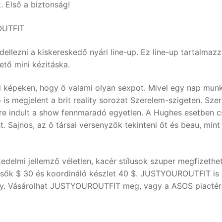
. Első a biztonság!
OUTFIT
ezni a kiskereskedő nyári line-up. Ez line-up tartalmazz
ető mini kézitáska.
i képeken, hogy ő valami olyan sexpot. Mivel egy nap mun
is megjelent a brit reality sorozat Szerelem-szigeten. Sze
yre indult a show fennmaradó egyetlen. A Hughes esetben cs
. Sajnos, az ő társai versenyzők tekinteni őt és beau, mint
elmi jellemző véletlen, kacér stílusok szuper megfizethe
elsők $ 30 és koordináló készlet 40 $. JUSTYOUROUTFIT is
away. Vásárolhat JUSTYOUROUTFIT meg, vagy a ASOS piactér