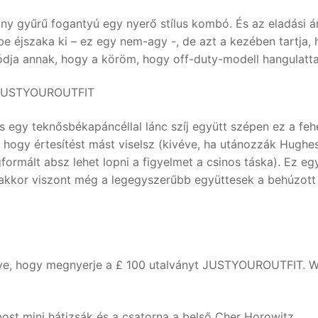
any gyűrű fogantyú egy nyerő stílus kombó. És az eladási ár
 éjszaka ki – ez egy nem-agy -, de azt a kezében tartja, 
ódja annak, hogy a köröm, hogy off-duty-modell hangulatta
 a JUSTYOUROUTFIT
s egy teknősbékapáncéllal lánc szíj együtt szépen ez a feh
, hogy értesítést mást viselsz (kivéve, ha utánozzák Hughe
ormált absz lehet lopni a figyelmet a csinos táska). Ez eg
 akkor viszont még a legegyszerűbb együttesek a behúzott
lye, hogy megnyerje a £ 100 utalványt JUSTYOUROUTFIT. W
ost mini hátizsák és a csatorna a belső Cher Horowitz.