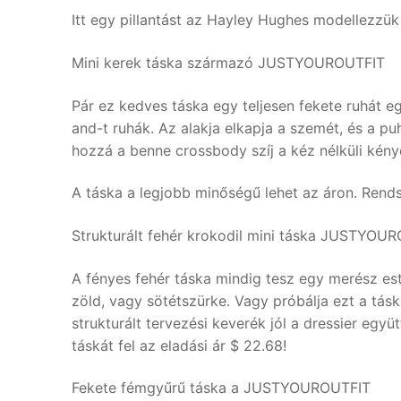
Itt egy pillantást az Hayley Hughes modellezzük
Mini kerek táska származó JUSTYOUROUTFIT
Pár ez kedves táska egy teljesen fekete ruhát eg
and-t ruhák. Az alakja elkapja a szemét, és a p
hozzá a benne crossbody szíj a kéz nélküli kény
A táska a legjobb minőségű lehet az áron. Rend
Strukturált fehér krokodil mini táska JUSTYOU
A fényes fehér táska mindig tesz egy merész este
zöld, vagy sötétszürke. Vagy próbálja ezt a tásk
strukturált tervezési keverék jól a dressier együ
táskát fel az eladási ár $ 22.68!
Fekete fémgyűrű táska a JUSTYOUROUTFIT