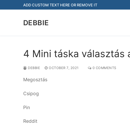
Skip
ADD CUSTOM TEXT HERE OR REMOVE IT
to
content
DEBBIE
4 Mini táska választás 
DEBBIE
OCTOBER 7, 2021
0 COMMENTS
Megosztás
Csipog
Pin
Reddit