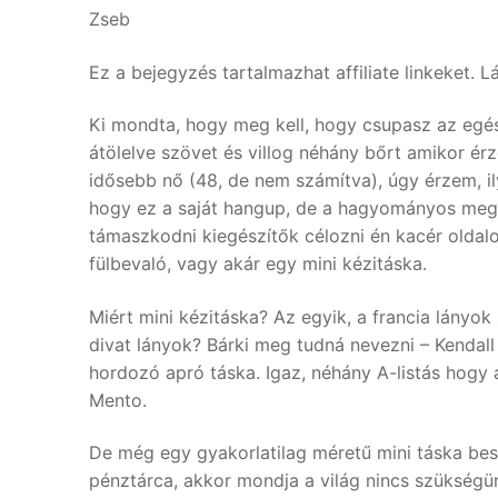
Zseb
Ez a bejegyzés tartalmazhat affiliate linkeket. L
Ki mondta, hogy meg kell, hogy csupasz az egésze
átölelve szövet és villog néhány bőrt amikor ér
idősebb nő (48, de nem számítva), úgy érzem, ily
hogy ez a saját hangup, de a hagyományos megk
támaszkodni kiegészítők célozni én kacér oldalon
fülbevaló, vagy akár egy mini kézitáska.
Miért mini kézitáska? Az egyik, a francia lányok 
divat lányok? Bárki meg tudná nevezni – Kendall
hordozó apró táska. Igaz, néhány A-listás hogy 
Mento.
De még egy gyakorlatilag méretű mini táska besz
pénztárca, akkor mondja a világ nincs szükségünk