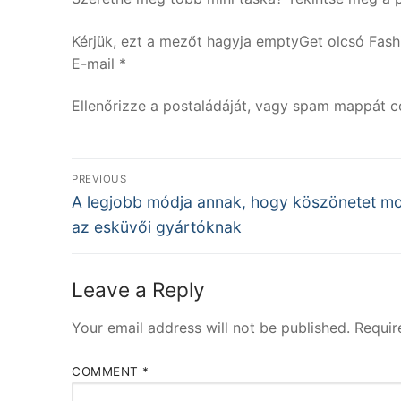
Kérjük, ezt a mezőt hagyja emptyGet olcsó Fashi
E-mail *
Ellenőrizze a postaládáját, vagy spam mappát c
Post
PREVIOUS
Previous
navigation
A legjobb módja annak, hogy köszönetet m
post:
az esküvői gyártóknak
Leave a Reply
Your email address will not be published.
Requir
COMMENT
*