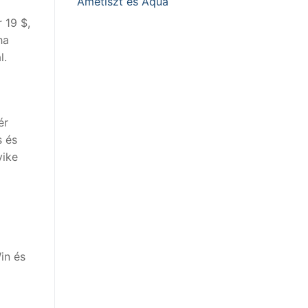
Ametiszt és Aqua
 19 $,
ha
l.
ér
s és
yike
in és