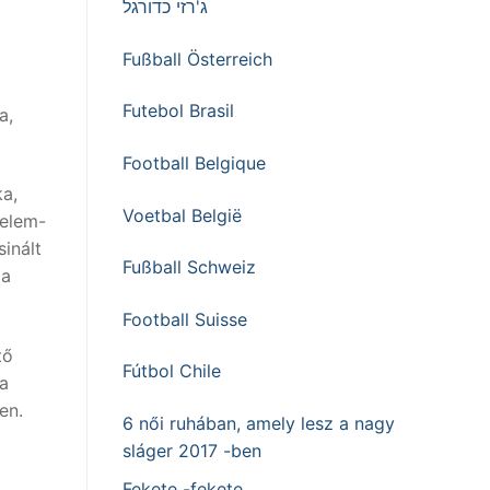
ג'רזי כדורגל
Fußball Österreich
Futebol Brasil
a,
Football Belgique
ka,
Voetbal België
relem-
inált
Fußball Schweiz
 a
Football Suisse
tő
Fútbol Chile
 a
en.
6 női ruhában, amely lesz a nagy
sláger 2017 -ben
Fekete -fekete